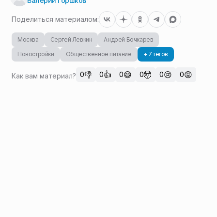
Валерий Горшков
Поделиться материалом:
Москва
Сергей Левкин
Андрей Бочкарев
Новостройки
Общественное питание
+ 7 тегов
👎
👍
😄
🤯
😢
😡
0
0
0
0
0
0
Как вам материал?