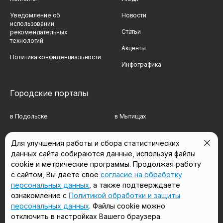
Уведомление об
Новости
использовании
Статьи
рекомендательных
технологий
Акценты
Политика конфиденциальности
Инфографика
Городские порталы
в Подольске
в Мытищах
в Реутове
в Балашихе
Для улучшения работы и сбора статистических
данных сайта собираются данные, используя файлы
в Сергиевом Посаде
в Люберцах
cookie и метрические программы. Продолжая работу
в Красногорске
в Королёве
с сайтом, Вы даете свое
согласие на обработку
персональных данных
, а также подтверждаете
в Домодедово
в Щёлково
ознакомление с
Политикой обработки и защиты
персональных данных
. Файлы cookie можно
отключить в настройках Вашего браузера.
Мы в соцсетях