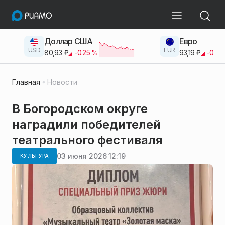
Доллар США
Евро
USD
EUR
80,93
₽
-0.25
%
93,19
₽
-0.42
Главная
Новости
В Богородском округе
наградили победителей
театрального фестиваля
03 июня 2026 12:19
КУЛЬТУРА