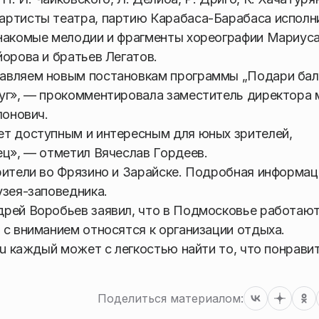
артисты театра, партию Карабаса-Барабаса исполн
знакомые мелодии и фрагменты хореографии Мариус
йорова и братьев Легатов.
тавляем новым постановкам программы „Подари бал
уг», — прокомментировала заместитель директора 
лонович.
ет доступным и интересным для юных зрителей,
ец», — отметил Вячеслав Гордеев.
рители во Фрязино и Зарайске. Подробная информац
зея-заповедника.
дрей Воробьев заявил, что в Подмосковье работают
 с вниманием относятся к организации отдыха.
ru каждый может с легкостью найти то, что понрави
Поделиться материалом: