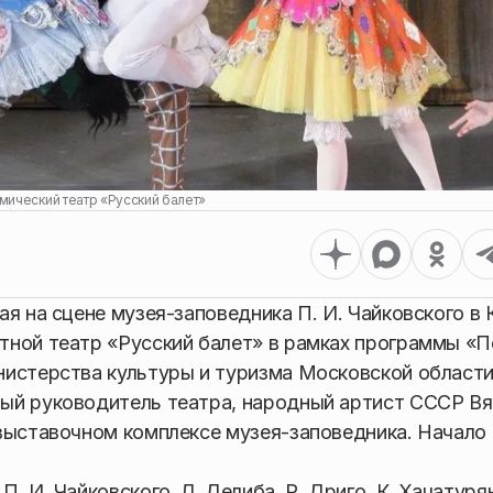
мический театр «Русский балет»
я на сцене музея-заповедника П. И. Чайковского в 
тной театр «Русский балет» в рамках программы «
нистерства культуры и туризма Московской области
ый руководитель театра, народный артист СССР Вя
выставочном комплексе музея-заповедника. Начало в
 И. Чайковского, Л. Делиба, Р. Дриго, К. Хачатурян