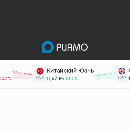
Китайский Юань
CNY
GBP
11,97
₽
0.42
%
0.01
%