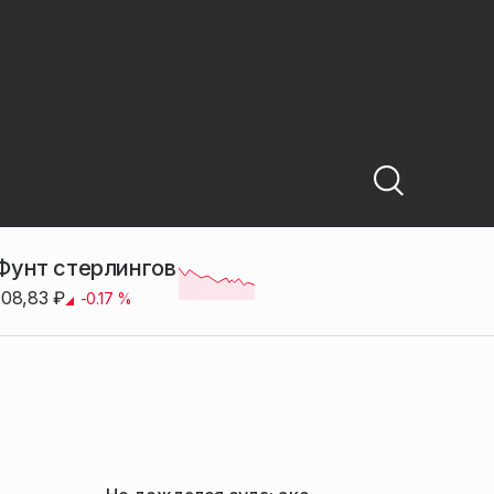
Фунт стерлингов
108,83
₽
-0.17
%