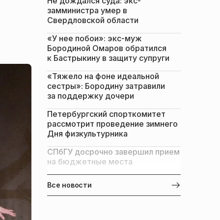
Не дождался суда: экс-
замминистра умер в
Свердловской области
«У нее побои»: экс-муж
Бородиной Омаров обратился
к Бастрыкину в защиту супруги
«Тяжело на фоне идеальной
сестры»: Бородину затравили
за поддержку дочери
Петербургский спорткомитет
рассмотрит проведение зимнего
Дня физкультурника
СПбГУ досрочно завершил прием
на бюджетные места
Все новости