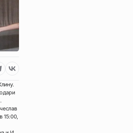
Клину.
Подари
.
чеслав
 15:00,
а и И.