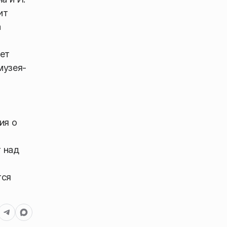
ит
а
ет
музея-
ия о
 над
тся