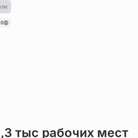
кли
😡
0
1,3 тыс рабочих мест