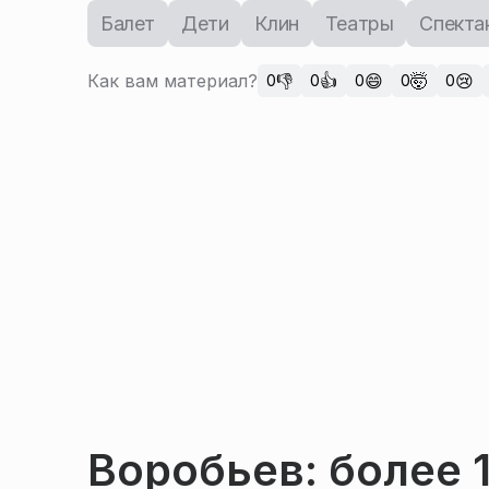
Балет
Дети
Клин
Театры
Спекта
Как вам материал?
👎
👍
😄
🤯
😢
0
0
0
0
0
Воробьев: более 