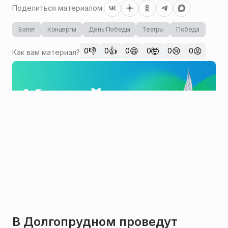
Поделиться материалом:
Балет
Концерты
День Победы
Театры
Победа
👎
👍
😄
🤯
😢
😡
0
0
0
0
0
0
Как вам материал?
В Долгопрудном проведут