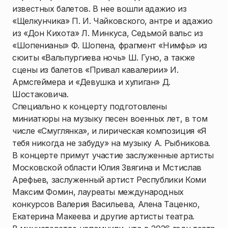
известных балетов. В нее вошли адажио из
«Щелкунчика» П. И. Чайковского, антре и адажио
из «Дон Кихота» Л. Минкуса, Седьмой вальс из
«Шопенианы» Ф. Шопена, фрагмент «Нимфы» из
сюиты «Вальпургиева ночь» Ш. Гуно, а также
сцены из балетов «Привал кавалерии» И.
Армсгеймера и «Девушка и хулиган» Д.
Шостаковича.
Специально к концерту подготовлены
миниатюры на музыку песен военных лет, в том
числе «Смуглянка», и лирическая композиция «Я
тебя никогда не забуду» на музыку А. Рыбникова.
В концерте примут участие заслуженные артисты
Московской области Юлия Звягина и Мстислав
Арефьев, заслуженный артист Республики Коми
Максим Фомин, лауреаты международных
конкурсов Валерия Васильева, Алена Таценко,
Екатерина Макеева и другие артисты театра.