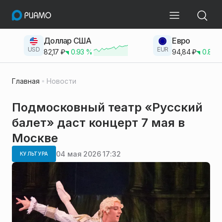
Доллар США
Евро
USD
EUR
82,17
₽
0.93
%
94,84
₽
0.83
Главная
Новости
Подмосковный театр «Русский
балет» даст концерт 7 мая в
Москве
04 мая 2026 17:32
КУЛЬТУРА