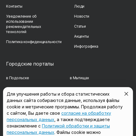
Контакты
Люди
Уведомление об
Новости
использовании
Статьи
рекомендательных
технологий
Акценты
Политика конфиденциальности
Инфографика
Городские порталы
в Подольске
в Мытищах
в Реутове
в Балашихе
Для улучшения работы и сбора статистических
данных сайта собираются данные, используя файлы
в Сергиевом Посаде
в Люберцах
cookie и метрические программы. Продолжая работу
в Красногорске
в Королёве
с сайтом, Вы даете свое
согласие на обработку
персональных данных
, а также подтверждаете
в Домодедово
в Щёлково
ознакомление с
Политикой обработки и защиты
персональных данных
. Файлы cookie можно