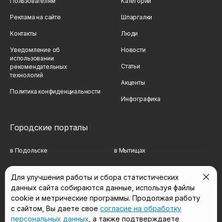
Пользователям
Категории
Реклама на сайте
Шпаргалки
Контакты
Люди
Уведомление об
Новости
использовании
Статьи
рекомендательных
технологий
Акценты
Политика конфиденциальности
Инфографика
Городские порталы
в Подольске
в Мытищах
в Реутове
в Балашихе
Для улучшения работы и сбора статистических
данных сайта собираются данные, используя файлы
в Сергиевом Посаде
в Люберцах
cookie и метрические программы. Продолжая работу
в Красногорске
в Королёве
с сайтом, Вы даете свое
согласие на обработку
персональных данных
, а также подтверждаете