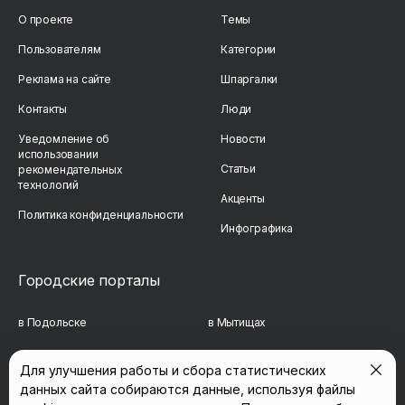
О проекте
Темы
Пользователям
Категории
Реклама на сайте
Шпаргалки
Контакты
Люди
Уведомление об
Новости
использовании
Статьи
рекомендательных
технологий
Акценты
Политика конфиденциальности
Инфографика
Городские порталы
в Подольске
в Мытищах
в Реутове
в Балашихе
Для улучшения работы и сбора статистических
данных сайта собираются данные, используя файлы
в Сергиевом Посаде
в Люберцах