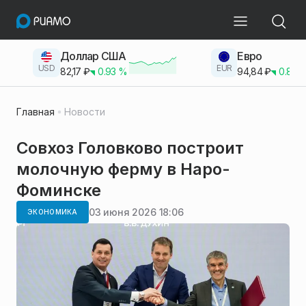
Доллар США
Евро
USD
EUR
82,17
₽
0.93
%
94,84
₽
0.83
Главная
Новости
Совхоз Головково построит
молочную ферму в Наро-
Фоминске
03 июня 2026 18:06
ЭКОНОМИКА