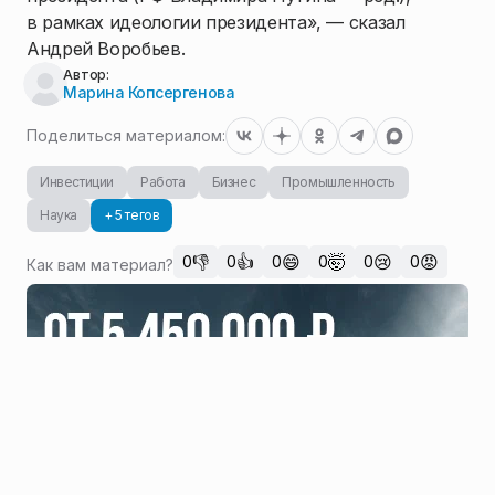
в рамках идеологии президента», — сказал
Андрей Воробьев.
Автор:
Марина Копсергенова
Поделиться материалом:
Инвестиции
Работа
Бизнес
Промышленность
Наука
+ 5 тегов
👎
👍
😄
🤯
😢
😡
0
0
0
0
0
0
Как вам материал?