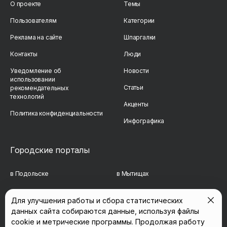
О проекте
Темы
Пользователям
Категории
Реклама на сайте
Шпаргалки
Контакты
Люди
Уведомление об
Новости
использовании
Статьи
рекомендательных
технологий
Акценты
Политика конфиденциальности
Инфографика
Городские порталы
в Подольске
в Мытищах
в Реутове
в Балашихе
Для улучшения работы и сбора статистических
данных сайта собираются данные, используя файлы
в Сергиевом Посаде
в Люберцах
cookie и метрические программы. Продолжая работу