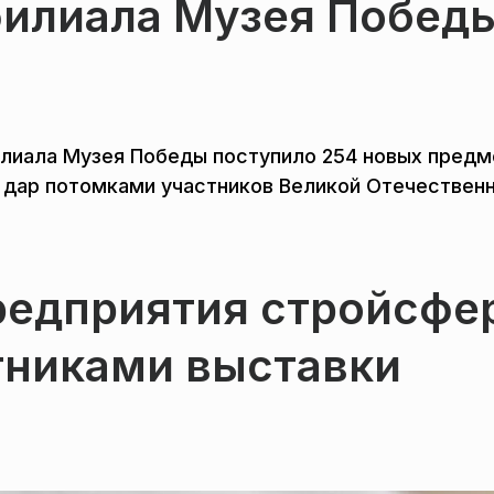
филиала Музея Побед
илиала Музея Победы поступило 254 новых предм
в дар потомками участников Великой Отечествен
редприятия стройсфе
тниками выставки