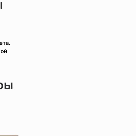
ы
ета.
ной
ры