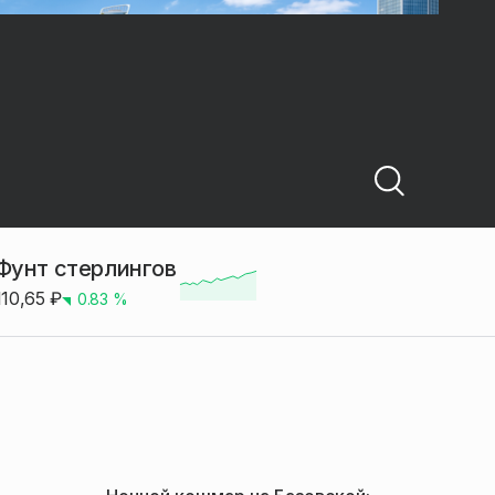
Фунт стерлингов
110,65
₽
0.83
%