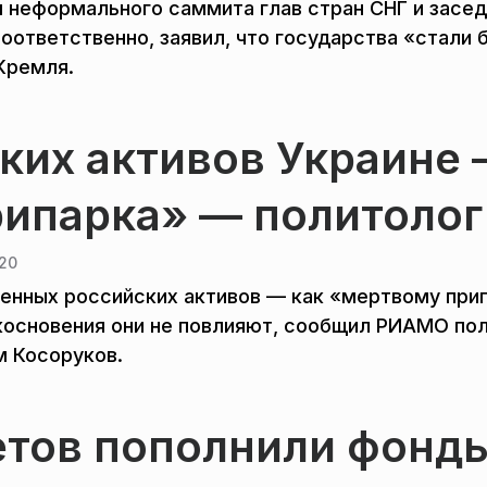
м неформального саммита глав стран СНГ и засе
соответственно, заявил, что государства «стали 
Кремля.
ких активов Украине
рипарка» — политолог
:20
женных российских активов — как «мертвому при
икосновения они не повлияют, сообщил РИАМО по
м Косоруков.
етов пополнили фонд