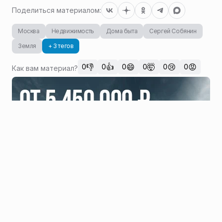
Поделиться материалом:
Москва
Недвижимость
Дома быта
Сергей Собянин
Земля
+ 3 тегов
👎
👍
😄
🤯
😢
😡
0
0
0
0
0
0
Как вам материал?