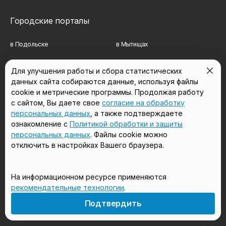
Городские порталы
в Подольске
в Мытищах
в Реутове
в Балашихе
Для улучшения работы и сбора статистических
данных сайта собираются данные, используя файлы
в Сергиевом Посаде
в Люберцах
cookie и метрические программы. Продолжая работу
в Красногорске
в Королёве
с сайтом, Вы даете свое
согласие на обработку
персональных данных
, а также подтверждаете
в Домодедово
в Щёлково
ознакомление с
Политикой обработки и защиты
персональных данных
. Файлы cookie можно
отключить в настройках Вашего браузера.
Мы в соцсетях
На информационном ресурсе применяются
рекомендательные технологии
.
18+
Подтвердить