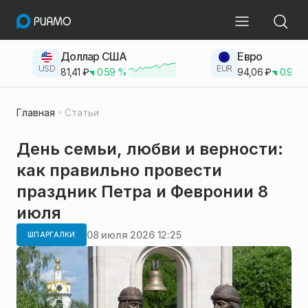
Доллар США
Евро
USD
EUR
81,41
₽
0.59
%
94,06
₽
0.93
Главная
Статьи
День семьи, любви и верности:
как правильно провести
праздник Петра и Февронии 8
июля
08 июля 2026 12:25
ШПАРГАЛКИ