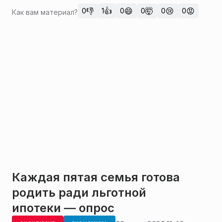
👎
👍
😄
🤯
😢
😡
0
1
0
0
0
0
Как вам материал?
Каждая пятая семья готова
родить ради льготной
ипотеки — опрос