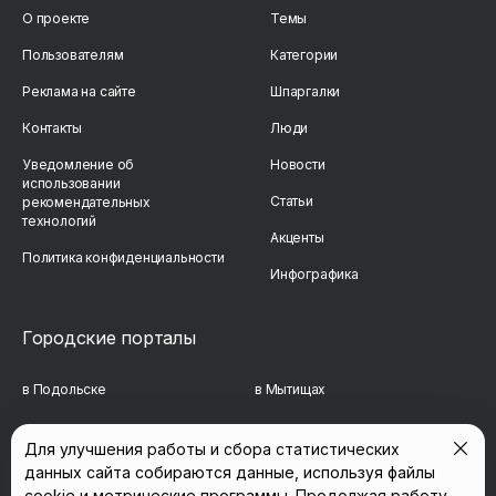
О проекте
Темы
Пользователям
Категории
Реклама на сайте
Шпаргалки
Контакты
Люди
Уведомление об
Новости
использовании
Статьи
рекомендательных
технологий
Акценты
Политика конфиденциальности
Инфографика
Городские порталы
в Подольске
в Мытищах
в Реутове
в Балашихе
Для улучшения работы и сбора статистических
данных сайта собираются данные, используя файлы
в Сергиевом Посаде
в Люберцах
cookie и метрические программы. Продолжая работу