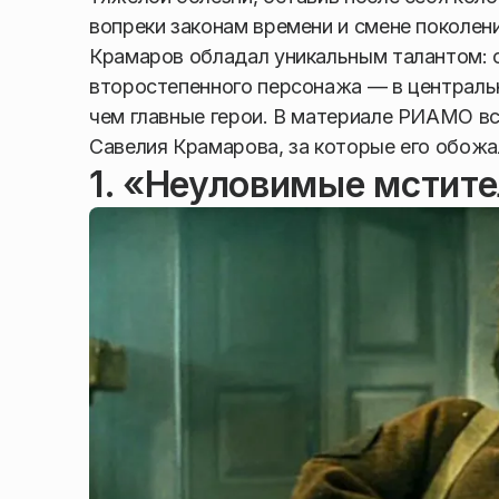
вопреки законам времени и смене поколени
Крамаров обладал уникальным талантом: о
второстепенного персонажа — в централь
чем главные герои. В материале РИАМО в
Савелия Крамарова, за которые его обож
1. «Неуловимые мстит