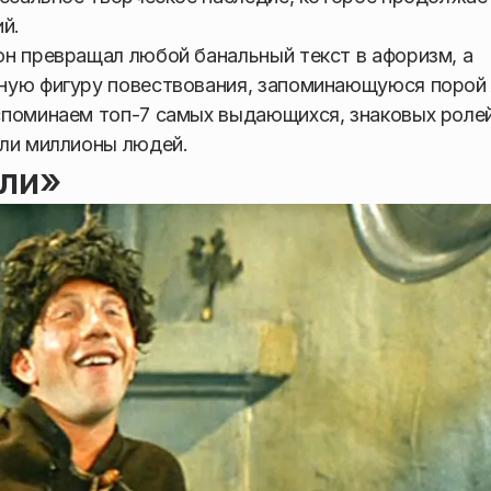
й.
н превращал любой банальный текст в афоризм, а
ную фигуру повествования, запоминающуюся порой
споминаем топ-7 самых выдающихся, знаковых роле
али миллионы людей.
ели»