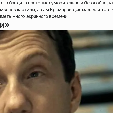
того бандита настолько уморительно и беззлобно, ч
имволов картины, а сам Крамаров доказал: для того
иметь много экранного времени.
чи»