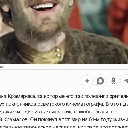
ю»
я Крамарова, за которые его так полюбили зрители
ех поклонников советского кинематографа. В этот д
з жизни один из самых ярких, самобытных и по-
Крамаров. Он покинул этот мир на 61-м году жизни
оссальное творческое наследие, которое продолжае