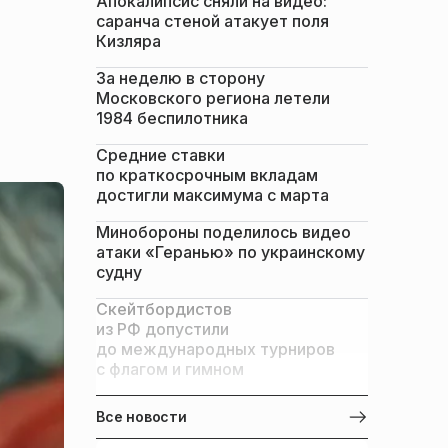
Апокалипсис сняли на видео:
саранча стеной атакует поля
Кизляра
За неделю в сторону
Московского региона летели
1984 беспилотника
Средние ставки
по краткосрочным вкладам
достигли максимума с марта
Минобороны поделилось видео
атаки «Геранью» по украинскому
судну
Скейтбордистов
из РФ допустили
до международных турниров
с флагом и гимном
Все новости