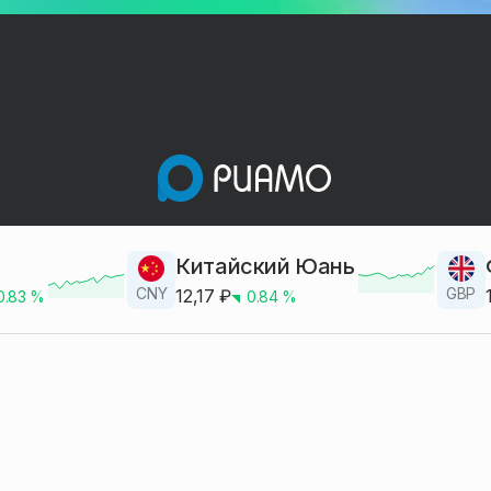
Китайский Юань
CNY
GBP
12,17
₽
0.83
%
0.84
%