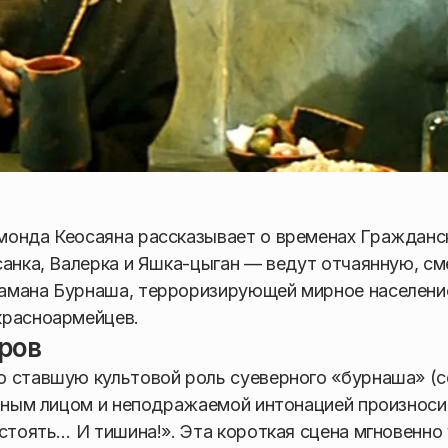
монда Кеосаяна рассказывает о временах Гражданс
санка, Валерка и Яшка-цыган — ведут отчаянную, см
амана Бурнаша, терроризирующей мирное население
красноармейцев.
ров
о ставшую культовой роль суеверного «бурнаша» (
анным лицом и неподражаемой интонацией произноси
стоять… И тишина!». Эта короткая сцена мгновенно