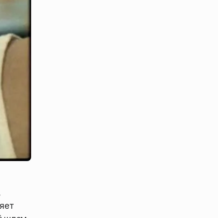
,
ряет