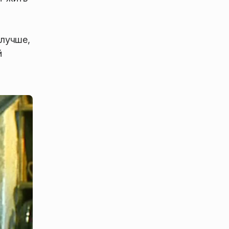
 лучше,
й