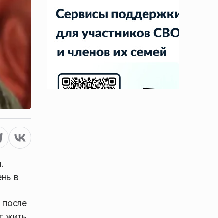
.
ень в
 после
т жить