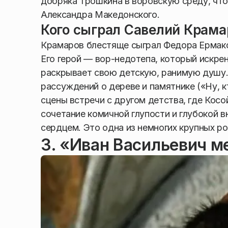
добряка Трошкина в воровскую среду, чт
Александра Македонского.
Кого сыграл
Савелий Крама
Крамаров блестяще сыграл Федора Ермако
Его герой — вор-недотепа, который искре
раскрывает свою детскую, ранимую душу.
рассуждений о дереве и памятнике («Ну, к
сцены встречи с другом детства, где Косо
сочетание комичной глупости и глубокой 
сердцем. Это одна из немногих крупных р
3. «Иван Васильевич 