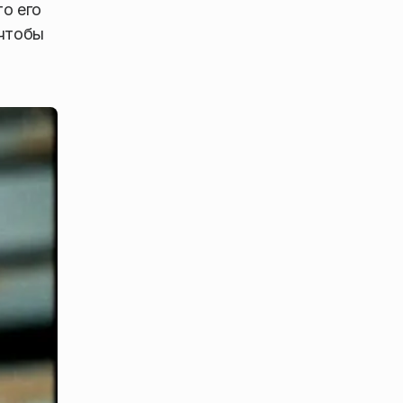
то его
 чтобы