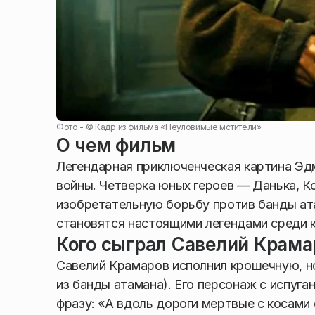
Фото - ©
Кадр из фильма «Неуловимые мстители»
О чем фильм
Легендарная приключенческая картина Эд
войны. Четверка юных героев — Данька, К
изобретательную борьбу против банды ат
становятся настоящими легендами среди 
Кого сыграл
Савелий Крама
Савелий Крамаров исполнил крошечную, н
из банды атамана). Его персонаж с испуг
фразу: «А вдоль дороги мертвые с косами 