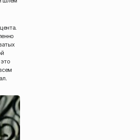
й шлем
центa.
пенно
ватых
ой
 это
 всем
ал.