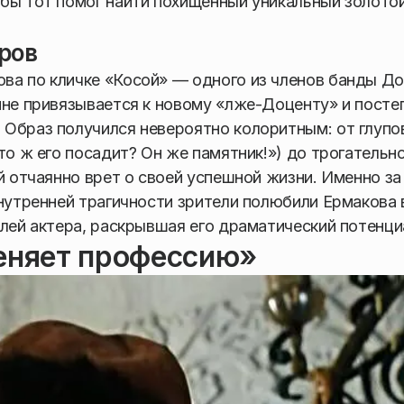
обы тот помог найти похищенный уникальный золото
ров
ва по кличке «Косой» — одного из членов банды До
нне привязывается к новому «лже-Доценту» и посте
 Образ получился невероятно колоритным: от глупо
то ж его посадит? Он же памятник!») до трогательн
й отчаянно врет о своей успешной жизни. Именно за
внутренней трагичности зрители полюбили Ермакова
олей актера, раскрывшая его драматический потенци
меняет профессию»