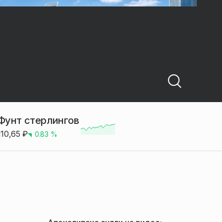
Фунт стерлингов
110,65
₽
0.83
%