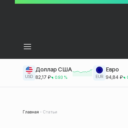
Доллар США
Евро
USD
EUR
82,17
₽
94,84
₽
0.93
%
Главная
Статьи