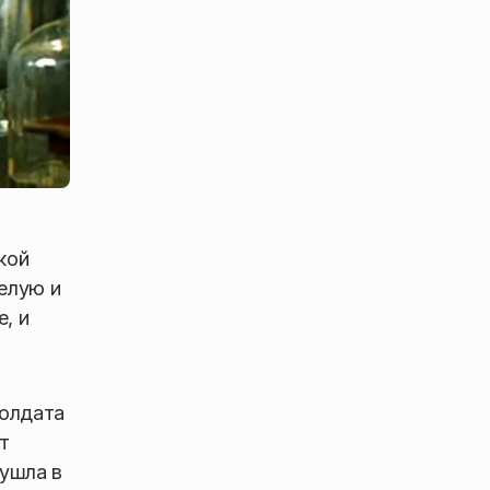
кой
елую и
, и
солдата
т
 ушла в