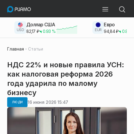
Доллар США
Евро
USD
EUR
82,17
₽
0.93
%
94,84
₽
0.83
Главная
Статьи
НДС 22% и новые правила УСН:
как налоговая реформа 2026
года ударила по малому
бизнесу
16 июня 2026 15:47
ЛЮДИ