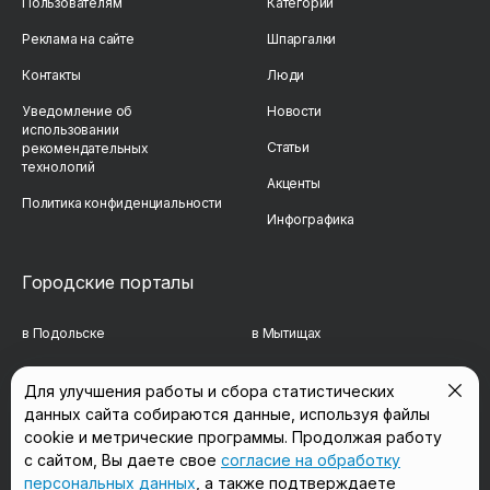
Пользователям
Категории
Реклама на сайте
Шпаргалки
Контакты
Люди
Уведомление об
Новости
использовании
Статьи
рекомендательных
технологий
Акценты
Политика конфиденциальности
Инфографика
Городские порталы
в Подольске
в Мытищах
в Реутове
в Балашихе
Для улучшения работы и сбора статистических
данных сайта собираются данные, используя файлы
в Сергиевом Посаде
в Люберцах
cookie и метрические программы. Продолжая работу
в Красногорске
в Королёве
с сайтом, Вы даете свое
согласие на обработку
персональных данных
, а также подтверждаете