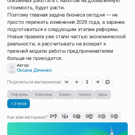
обязанных работать с налогом на добавленную
стоимость, будет расти.
Поэтому главная задача бизнеса сегодня — не
просто пережить изменения 2026 года, а заранее
подготовиться к следующим этапам реформы.
Новые правила уже стали частью экономической
реальности, и рассчитывать на возврат к
прежней модели работы предпринимателям
больше не приходится.
Автор:
Оксана Дяченко
Поделиться материалом:
Реформы
Компании
Бизнес
Налоги
Цены
+ 3 тегов
👎
👍
😄
🤯
😢
😡
0
1
0
0
0
0
Как вам материал?