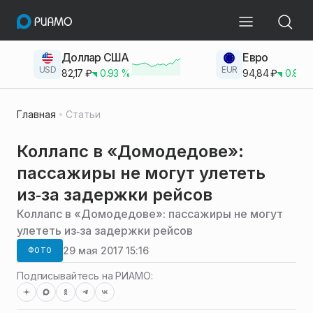
Доллар США
Евро
USD
EUR
82,17
₽
0.93
%
94,84
₽
0.83
Главная
Статьи
Коллапс в «Домодедове»:
пассажиры не могут улететь
из‑за задержки рейсов
Коллапс в «Домодедове»: пассажиры не могут
улететь из‑за задержки рейсов
29 мая 2017 15:16
ФОТО
Подписывайтесь на РИАМО: