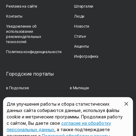
Реклама на сайте
Шпаргалки
Контакты
Люди
Уведомление об
Новости
использовании
Статьи
рекомендательных
технологий
Акценты
Политика конфиденциальности
Инфографика
Городские порталы
в Подольске
в Мытищах
в Реутове
в Балашихе
Для улучшения работы и сбора статистических
данных сайта собираются данные, используя файлы
в Сергиевом Посаде
в Люберцах
cookie и метрические программы. Продолжая работу
в Красногорске
в Королёве
с сайтом, Вы даете свое
согласие на обработку
персональных данных
, а также подтверждаете
в Домодедово
в Щёлково
ознакомление с
Политикой обработки и защиты