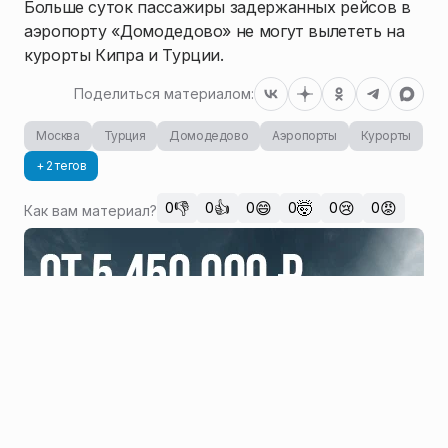
Больше суток пассажиры задержанных рейсов в
аэропорту «Домодедово» не могут вылететь на
1
/
16
курорты Кипра и Турции.
Поделиться материалом:
Москва
Турция
Домодедово
Аэропорты
Курорты
+ 2 тегов
👎
👍
😄
🤯
😢
😡
0
0
0
0
0
0
Как вам материал?