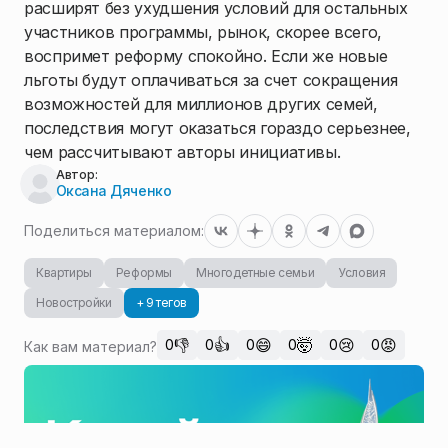
расширят без ухудшения условий для остальных
участников программы, рынок, скорее всего,
воспримет реформу спокойно. Если же новые
льготы будут оплачиваться за счет сокращения
возможностей для миллионов других семей,
последствия могут оказаться гораздо серьезнее,
чем рассчитывают авторы инициативы.
Автор:
Оксана Дяченко
Поделиться материалом:
Квартиры
Реформы
Многодетные семьи
Условия
Новостройки
+ 9 тегов
👎
👍
😄
🤯
😢
😡
0
0
0
0
0
0
Как вам материал?