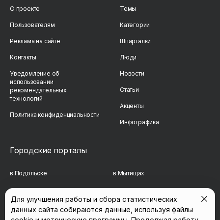
О проекте
Темы
Пользователям
Категории
Реклама на сайте
Шпаргалки
Контакты
Люди
Уведомление об
Новости
использовании
Статьи
рекомендательных
технологий
Акценты
Политика конфиденциальности
Инфографика
Городские порталы
в Подольске
в Мытищах
в Реутове
в Балашихе
Для улучшения работы и сбора статистических
данных сайта собираются данные, используя файлы
в Сергиевом Посаде
в Люберцах
cookie и метрические программы. Продолжая работу