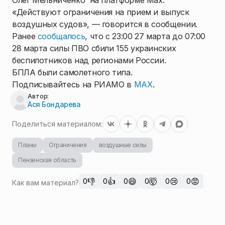
Олег Мельниченко на платформе Max.
«Действуют ограничения на прием и выпуск
воздушных судов», — говорится в сообщении.
Ранее
сообщалось
, что с 23:00 27 марта до 07:00
28 марта силы ПВО сбили 155 украинских
беспилотников над регионами России.
БПЛА были самолетного типа.
Подписывайтесь на РИАМО в
MAX
.
Автор:
Ася Бондарева
Поделиться материалом:
Планы
Ограничения
воздушные силы
Пензенская область
👎
👍
😄
🤯
😢
😡
0
0
0
0
0
0
Как вам материал?