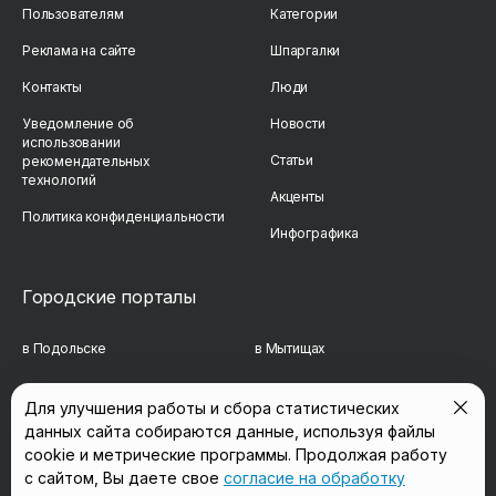
Пользователям
Категории
Реклама на сайте
Шпаргалки
Контакты
Люди
Уведомление об
Новости
использовании
Статьи
рекомендательных
технологий
Акценты
Политика конфиденциальности
Инфографика
Городские порталы
в Подольске
в Мытищах
в Реутове
в Балашихе
Для улучшения работы и сбора статистических
в Сергиевом Посаде
в Люберцах
данных сайта собираются данные, используя файлы
cookie и метрические программы. Продолжая работу
в Красногорске
в Королёве
с сайтом, Вы даете свое
согласие на обработку