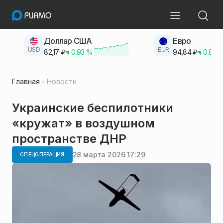
Доллар США
Евро
USD
EUR
82,17
₽
0.93
%
94,84
₽
0.83
Главная
Новости
Украинские беспилотники
«кружат» в воздушном
пространстве ДНР
28 марта 2026 17:29
СПЕЦОПЕРАЦИЯ