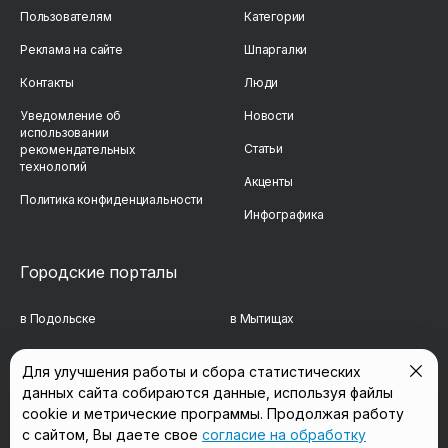
Пользователям
Категории
Реклама на сайте
Шпаргалки
Контакты
Люди
Уведомление об
Новости
использовании
Статьи
рекомендательных
технологий
Акценты
Политика конфиденциальности
Инфографика
Городские порталы
в Подольске
в Мытищах
в Реутове
в Балашихе
Для улучшения работы и сбора статистических
данных сайта собираются данные, используя файлы
в Сергиевом Посаде
в Люберцах
cookie и метрические программы. Продолжая работу
в Красногорске
в Королёве
с сайтом, Вы даете свое
согласие на обработку