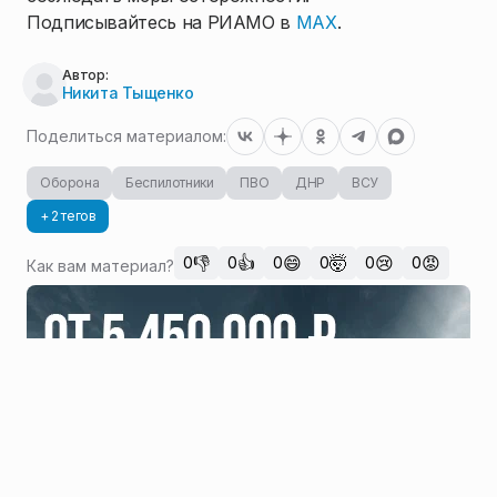
Подписывайтесь на РИАМО в
MAX
.
Автор:
Никита Тыщенко
Поделиться материалом:
Оборона
Беспилотники
ПВО
ДНР
ВСУ
+ 2 тегов
👎
👍
😄
🤯
😢
😡
0
0
0
0
0
0
Как вам материал?