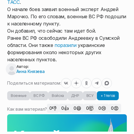
ТАСС
.
О начале боев заявил военный эксперт Андрей
Марочко. По его словам, военные ВС РФ подошли
к населенному пункту.
Он добавил, что сейчас там идет бой.
Ранее ВС РФ освободили Андреевку в Сумской
области. Они также
поразили
украинские
формирования около некоторых других
населенных пунктов.
Автор:
Анна Князева
Поделиться материалом:
Военные
ВС РФ
Войска
ДНР
ВСУ
+ 1 тегов
👎
👍
😄
🤯
😢
😡
0
0
0
0
0
0
Как вам материал?