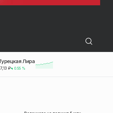
Турецкая Лира
17,13
₽
0.55
%