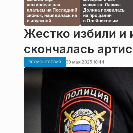
шокировавшая
макияжа: Лариса
платьем на Последний
Долина появилась
звонок, нарядилась на
на прощании
выпускной
с Олейниковым
Жестко избили и 
скончалась арти
30 мая 2025 10:44
ПРОИСШЕСТВИЯ