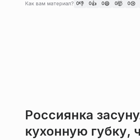
Как вам материал?
👎
👍
😄
🤯
😢
0
0
0
0
0
Россиянка засуну
кухонную губку, 