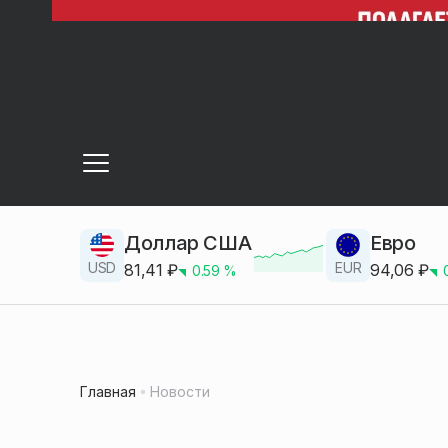
Доллар США
Евро
USD
EUR
81,41
₽
94,06
₽
0.59
%
Главная
Новости