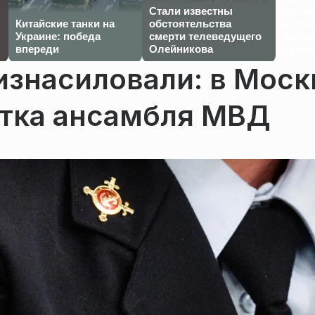
Стали известны
отста
Китайские танки на
обстоятельства
испол
Украине: победа
смерти телеведущего
дальн
впереди
Олейникова
оружи
изнасиловали: в Моск
стка ансамбля МВД