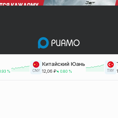
Китайский Юань
CNY
TRY
12,06
₽
0.93
%
0.80
%