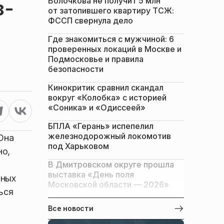
Волочкова не получит 5 млн
з-
от затопившего квартиру ТСЖ:
ФССП свернула дело
Где знакомиться с мужчиной: 6
проверенных локаций в Москве и
Подмосковье и правила
безопасности
Кинокритик сравнил скандал
вокруг «Колобка» с историей
«Соника» и «Одиссеей»
БПЛА «Герань» испепелил
железнодорожный локомотив
Она
под Харьковом
но,
В Дмитровском округе прошла
выставка «День поля
зных
Московской области — 2026»
ься
Все новости