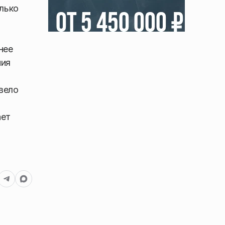
лько
нее
ния
вело
ает