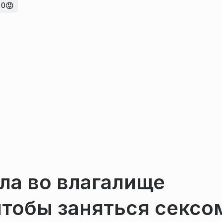
😡
0
ла во влагалище
чтобы заняться сексо