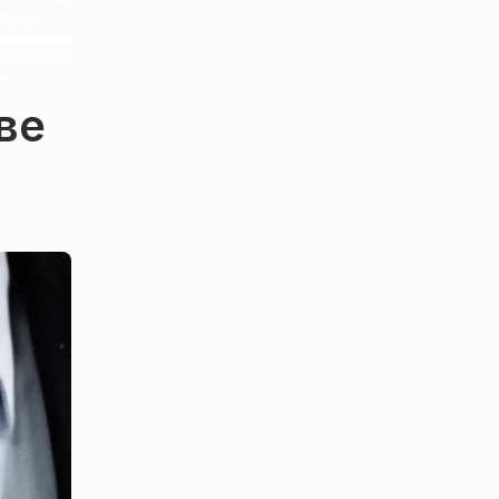
вке и
Покушение на
Трамп постави
ьзовании
Зеленского в
Путину новый
обойного
аэропорту Жешува в
ультиматум по
я
Польше. Подробности
Украине
ве