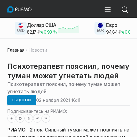
Доллар США
Евро
USD
EUR
82,17
₽
0.93
%
94,84
₽
0.83
Главная
Новости
Психотерапевт пояснил, почему
туман может угнетать людей
Психотерапевт пояснил, почему туман может
угнетать людей
02 ноября 2021 16:11
ОБЩЕСТВО
Подписывайтесь на РИАМО:
РИАМО - 2 ноя.
Сильный туман может повлиять на