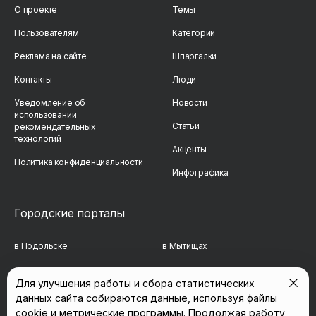
О проекте
Темы
Пользователям
Категории
Реклама на сайте
Шпаргалки
Контакты
Люди
Уведомление об
Новости
использовании
Статьи
рекомендательных
технологий
Акценты
Политика конфиденциальности
Инфографика
Городские порталы
в Подольске
в Мытищах
в Реутове
в Балашихе
Для улучшения работы и сбора статистических
данных сайта собираются данные, используя файлы
в Сергиевом Посаде
в Люберцах
cookie и метрические программы. Продолжая работу