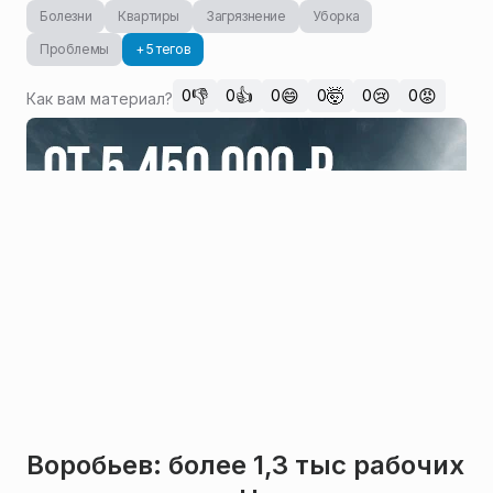
Болезни
Квартиры
Загрязнение
Уборка
Проблемы
+ 5 тегов
👎
👍
😄
🤯
😢
😡
0
0
0
0
0
0
Как вам материал?
Воробьев: более 1,3 тыс рабочих