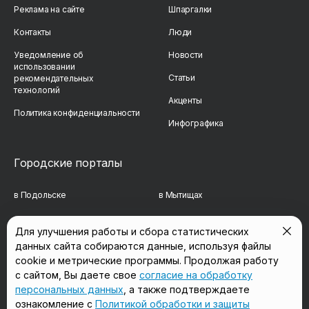
Реклама на сайте
Шпаргалки
Контакты
Люди
Уведомление об
Новости
использовании
Статьи
рекомендательных
технологий
Акценты
Политика конфиденциальности
Инфографика
Городские порталы
в Подольске
в Мытищах
в Реутове
в Балашихе
Для улучшения работы и сбора статистических
данных сайта собираются данные, используя файлы
в Сергиевом Посаде
в Люберцах
cookie и метрические программы. Продолжая работу
в Красногорске
в Королёве
с сайтом, Вы даете свое
согласие на обработку
персональных данных
, а также подтверждаете
в Домодедово
в Щёлково
ознакомление с
Политикой обработки и защиты