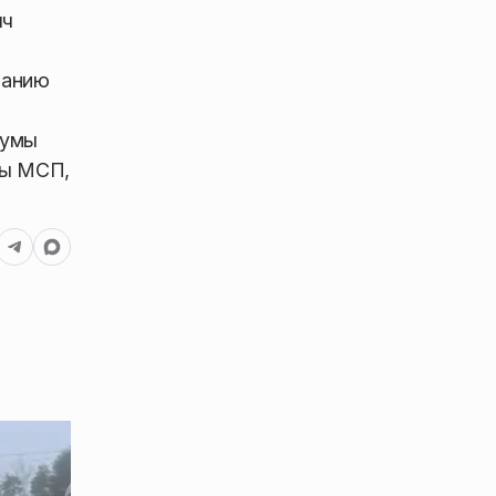
яч
ванию
румы
мы МСП,