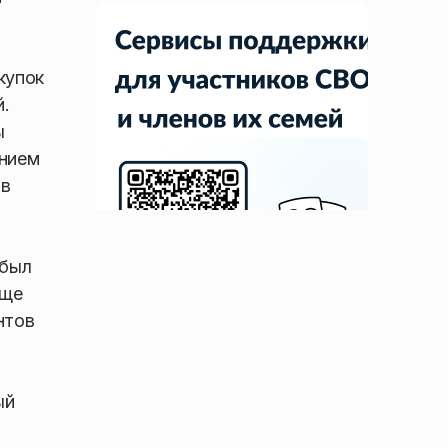
купок
й.
ы
ением
ов
 был
еще
нтов
ый