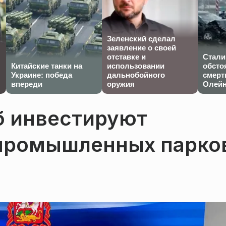
Зеленский сделал
заявление о своей
отставке и
Стали
Китайские танки на
использовании
обсто
Украине: победа
дальнобойного
смерт
впереди
оружия
Олейн
б инвестируют
 промышленных парко