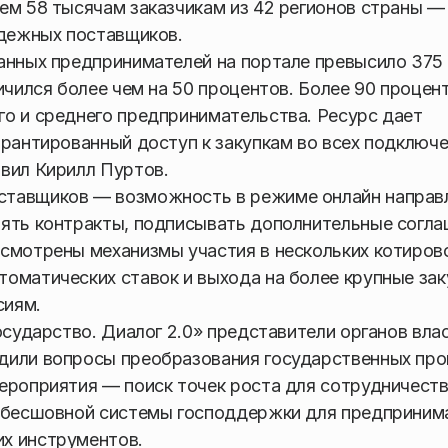
ем 58 тысячам заказчикам из 42 регионов страны —
адежных поставщиков.
анных предпринимателей на портале превысило 375
ичился более чем на 50 процентов. Более 90 процен
о и среднего предпринимательства. Ресурс дает
арантированный доступ к закупкам во всех подключ
вил Кирилл Пуртов.
ставщиков — возможность в режиме онлайн направ
нять контракты, подписывать дополнительные согла
усмотрены механизмы участия в нескольких котиров
оматических ставок и выхода на более крупные зак
сиям.
осударство. Диалог 2.0» представители органов вла
дили вопросы преобразования государственных пр
ероприятия — поиск точек роста для сотрудничест
я бесшовной системы господдержки для предприним
х инструментов.