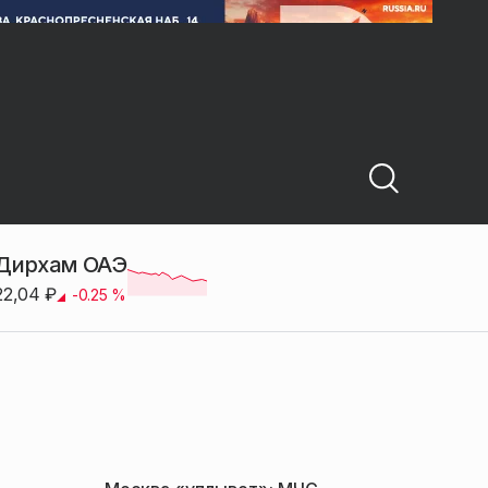
Дирхам ОАЭ
22,04
₽
-0.25
%