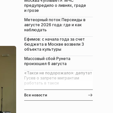
Москва «уплывет»: МЧС
предупредило о ливнях, граде
и грозе
Метеорный поток Персеиды в
августе 2026 года: где и как
наблюдать
Ефимов: с начала года за счет
бюджета в Москве возвели 3
объекта культуры
Массовый сбой Рунета
произошел 6 августа
«Такси не подорожало»: депутат
Гусев о запрете мигрантам
работать в такси
Все новости