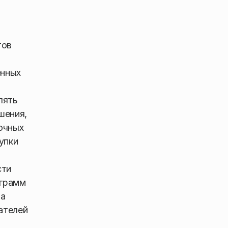
тов
енных
лять
шения,
очных
упки
сти
ограмм
ва
ателей