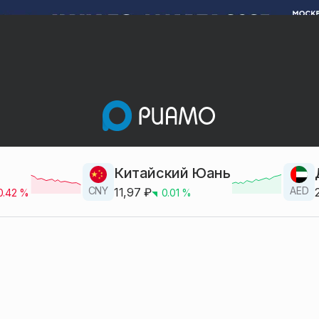
Китайский Юань
CNY
AED
11,97
₽
0.42
%
0.01
%