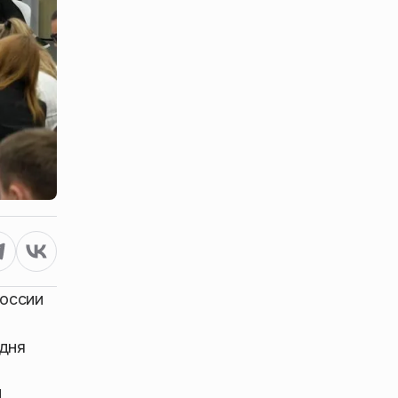
России
 дня
П