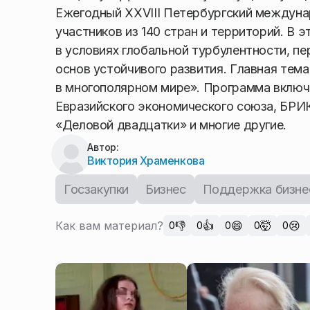
Ежегодный XXVIII Петербургский междуна
участников из 140 стран и территорий. В
в условиях глобальной турбулентности, 
основ устойчивого развития. Главная те
в многополярном мире». Программа включ
Евразийского экономического союза, БРИ
«Деловой двадцатки» и многие другие.
Автор:
Виктория Храменкова
Госзакупки
Бизнес
Поддержка бизне
Как вам материал?
👎
👍
😄
🤯
😢
0
0
0
0
0