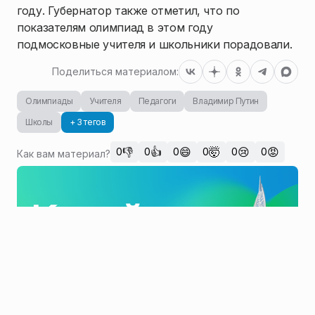
году. Губернатор также отметил, что по
показателям олимпиад в этом году
1
/
3
подмосковные учителя и школьники порадовали.
Поделиться материалом:
Олимпиады
Учителя
Педагоги
Владимир Путин
Школы
+ 3 тегов
👎
👍
😄
🤯
😢
😡
0
0
0
0
0
0
Как вам материал?