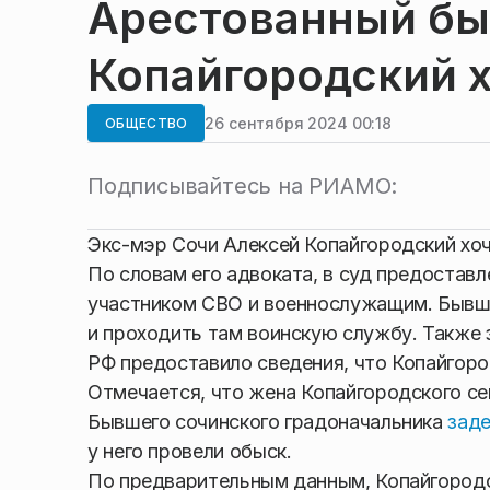
Арестованный бы
Копайгородский х
26 сентября 2024 00:18
ОБЩЕСТВО
Подписывайтесь на РИАМО:
Экс-мэр Сочи Алексей Копайгородский хо
По словам его адвоката, в суд предостав
участником СВО и военнослужащим. Бывши
и проходить там воинскую службу. Также
РФ предоставило сведения, что Копайгоро
Отмечается, что жена Копайгородского се
Бывшего сочинского градоначальника
заде
у него провели обыск.
По предварительным данным, Копайгородс