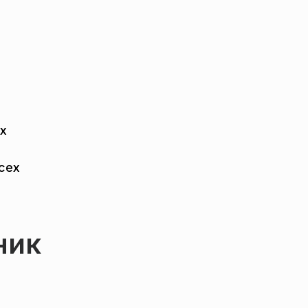
их
сех
ник