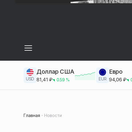
Доллар США
Евро
USD
EUR
81,41
₽
94,06
₽
0.59
%
Главная
Новости