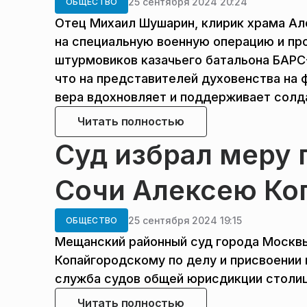
25 сентября 2024 20:24
ОБЩЕСТВО
Отец Михаил Шушарин, клирик храма Ал
на специальную военную операцию и пр
штурмовиков казачьего батальона БАРС
что на представителей духовенства на ф
вера вдохновляет и поддерживает солд
Читать полностью
Суд избрал меру 
Сочи Алексею Ко
25 сентября 2024 19:15
ОБЩЕСТВО
Мещанский районный суд города Москв
Копайгородскому по делу и присвоении 
служба судов общей юрисдикции столи
Читать полностью