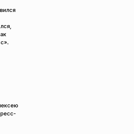
авился
лся,
как
с».
лексею
пресс-