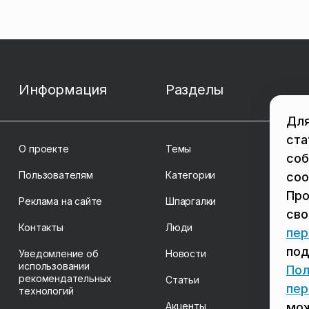
Информация
Разделы
Для
ста
О проекте
Темы
соб
Пользователям
Категории
coo
Про
Реклама на сайте
Шпаргалки
св
Контакты
Люди
пер
под
Уведомление об
Новости
использовании
Пол
рекомендательных
Статьи
пер
технологий
Акценты
мож