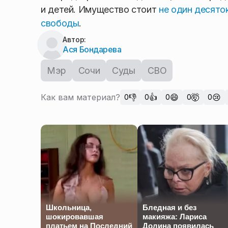
и детей. Имущество стоит
не один десято
свободы
.
Автор:
Ася Бондарева
Мэр
Сочи
Суды
СВО
Как вам материал?
👎
👍
😄
🤯
😢
0
0
0
0
0
Школьница,
Бледная и без
шокировавшая
макияжа: Лариса
платьем на Последний
Долина появилась