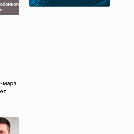
обойного
аэропорту Жешува в
ультиматум по
я
Польше. Подробности
Украине
с-мэра
ает