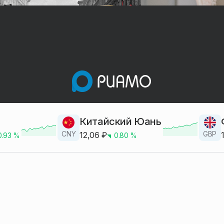
Китайский Юань
CNY
GBP
12,06
₽
0.93
%
0.80
%