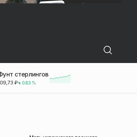
Фунт стерлингов
109,73
₽
0.83
%