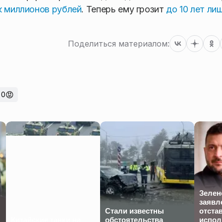
к миллионов рублей
. Теперь ему грозит
до 10 лет ли
Поделиться материалом:
😡
0
Зелен
заявл
Стали известны
отста
Китайские танки на
обстоятельства
испол