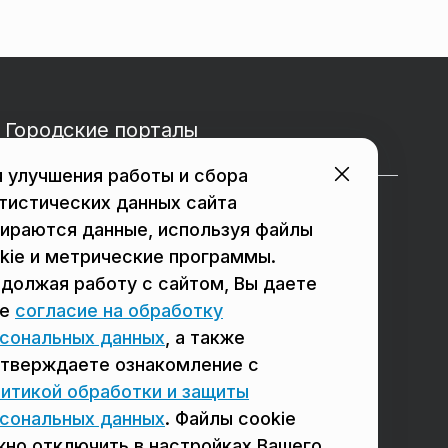
Городские порталы
 улучшения работы и сбора
тистических данных сайта
в Подольске
в Мытищах
ираются данные, используя файлы
в Реутове
в Балашихе
kie и метрические программы.
должая работу с сайтом, Вы даете
в Сергиевом Посаде
в Люберцах
ое
согласие на обработку
в Красногорске
в Королёве
сональных данных
, а также
тверждаете ознакомление с
в Домодедово
в Щёлково
итикой обработки и защиты
сональных данных
. Файлы cookie
но отключить в настройках Вашего