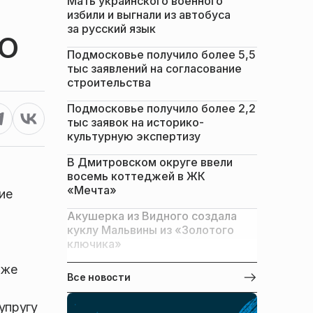
Мать украинского военного
избили и выгнали из автобуса
за русский язык
ВО
Подмосковье получило более 5,5
тыс заявлений на согласование
строительства
Подмосковье получило более 2,2
тыс заявок на историко-
культурную экспертизу
В Дмитровском округе ввели
восемь коттеджей в ЖК
«Мечта»
ие
Акушерка из Видного создала
куклу Мальвины из «Золотого
ключика»
кже
Все новости
упругу