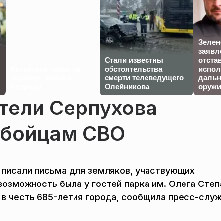
Зелен
заявл
Стали известны
отста
Китайские танки на
обстоятельства
испол
Украине: победа
смерти телеведущего
дальн
впереди
Олейникова
оружи
тели Серпухова
 бойцам СВО
 писали письма для земляков, участвующих
возможность была у гостей парка им. Олега Степ
 в честь 685-летия города, сообщила пресс-слу