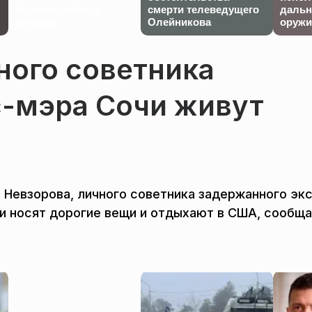
Украине: победа
смерти телеведущего
дальн
впереди
Олейникова
оружи
ного советника
с-мэра Сочи живут
а Невзорова, личного советника задержанного эк
и носят дорогие вещи и отдыхают в США, сообщ