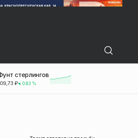
Фунт стерлингов
109,73
₽
0.83
%