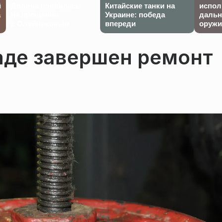
й
Долина появилась
Китайские танки на
испол
а
на прощании
Украине: победа
дальн
с Олейниковым
впереди
оружи
аде завершен ремонт