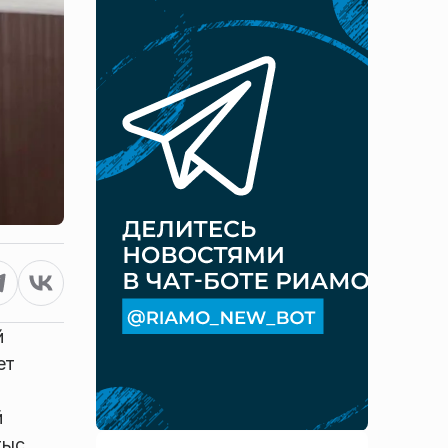
й
ет
й
тыс.