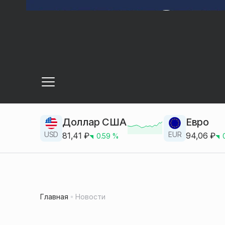
Доллар США
Евро
USD
EUR
81,41
₽
94,06
₽
0.59
%
Главная
Новости