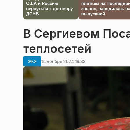
США и Россию
платьем на Последни
вернуться к договору
звонок, нарядилась н
ДСНВ
выпускной
В Сергиевом Пос
теплосетей
14 ноября 2024 18:33
ЖКХ