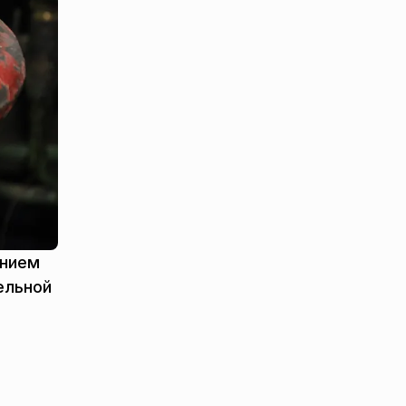
ением
ельной