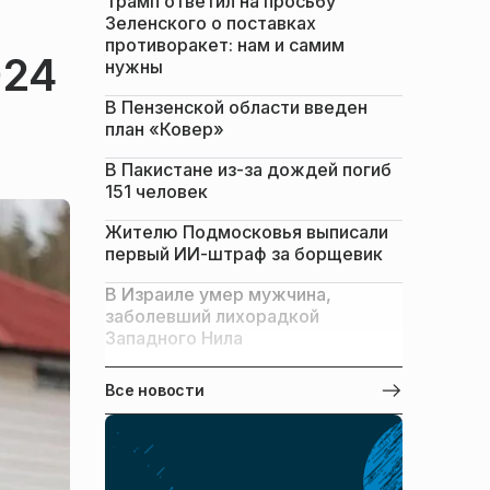
Трамп ответил на просьбу
Зеленского о поставках
противоракет: нам и самим
024
нужны
В Пензенской области введен
план «Ковер»
В Пакистане из-за дождей погиб
151 человек
Жителю Подмосковья выписали
первый ИИ-штраф за борщевик
В Израиле умер мужчина,
заболевший лихорадкой
Западного Нила
Все новости