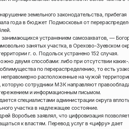
нарушение земельного законодательства, прибегая
ачала года в бюджет Подмосковья от перераспредел
блей.
о занимающихся устранением самозахватов, — Бого
амовольно занятых участка, в Орехово-Зуевском ок
территории г. о. Подольск устранено 152 случая.
ожно двумя способами: либо при отсутствии каких
ноблимущества по перераспределению, то есть узак
, неправомерно расположенные на чужой территори
е, которую сотрудники МЗК направляют правооблад
стережением и информационным письмом.
ается специалистами администрации округа вплот
ьного участка в надлежащее состояние.
рей Воробьев заявлял, что цифровизация позволяе
ащаться к властям. Перевод услуг в «цифру» дает