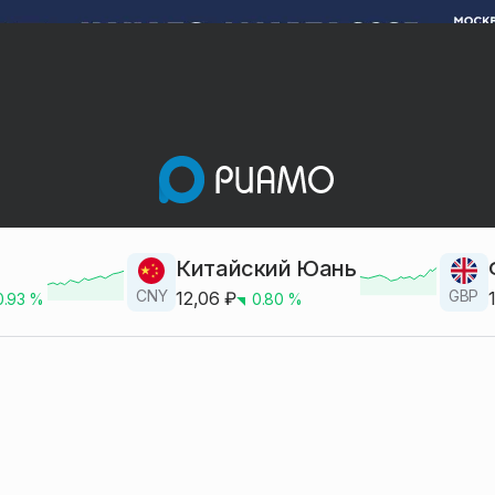
Китайский Юань
CNY
GBP
12,06
₽
0.93
%
0.80
%