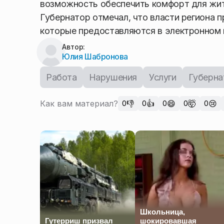
возможность обеспечить комфорт для жит
Губернатор отмечал, что власти региона 
которые предоставляются в электронном 
Автор:
Юлия Шабронова
Работа
Нарушения
Услуги
Губерна
Как вам материал?
👎
👍
😄
🤯
😢
0
0
0
0
0
Школьница,
Гутерриш призвал
шокировавшая