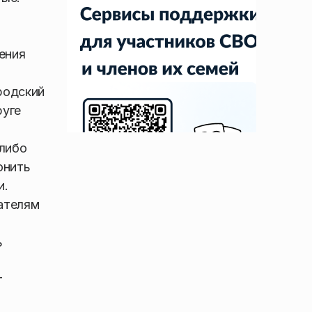
ения
родский
руге
-либо
онить
и.
ателям
ь
т