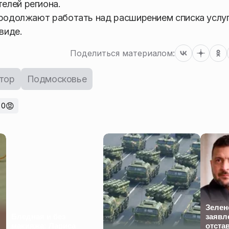
елей региона.
продолжают работать над расширением списка услуг
виде.
Поделиться материалом:
тор
Подмосковье
😡
0
Зелен
Бледная и без
заявл
макияжа: Лариса
отста