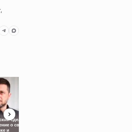
,
ский сделал
ение о своей
вке и
Стали известны
«Они издевали