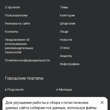
О проекте
Темы
Пользователям
Категории
Реклама на сайте
Шпаргалки
Контакты
Люди
Уведомление об
Новости
использовании
Статьи
рекомендательных
технологий
Акценты
Политика конфиденциальности
Инфографика
Городские порталы
в Подольске
в Мытищах
в Реутове
в Балашихе
Для улучшения работы и сбора статистических
данных сайта собираются данные, используя файлы
в Сергиевом Посаде
в Люберцах