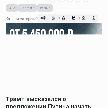
США
Торговля
Россия
👎
👍
😄
🤯
😢
😡
0
0
0
0
0
0
Как вам материал?
Трамп высказался о
предложении Путина начать