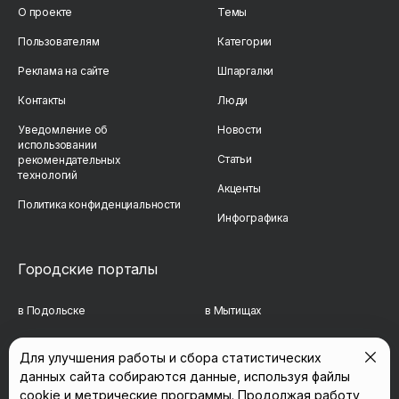
О проекте
Темы
Пользователям
Категории
Реклама на сайте
Шпаргалки
Контакты
Люди
Уведомление об
Новости
использовании
Статьи
рекомендательных
технологий
Акценты
Политика конфиденциальности
Инфографика
Городские порталы
в Подольске
в Мытищах
в Реутове
в Балашихе
Для улучшения работы и сбора статистических
данных сайта собираются данные, используя файлы
в Сергиевом Посаде
в Люберцах
cookie и метрические программы. Продолжая работу