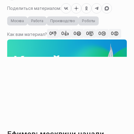
Поделиться материалом:
Москва
Работа
Производство
Роботы
👎
👍
😄
🤯
😢
😡
0
0
0
0
0
0
Как вам материал?
Ефимов: москвичи начали